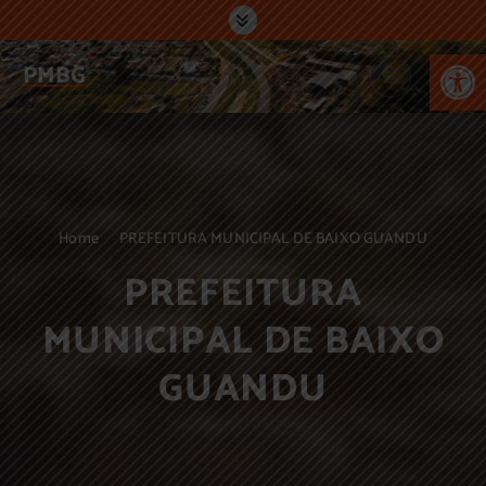
S
c
k
o
Abr
i
n
PMBG
p
t
t
e
o
ú
c
d
o
o
n
t
Home
PREFEITURA MUNICIPAL DE BAIXO GUANDU
e
n
PREFEITURA
t
MUNICIPAL DE BAIXO
GUANDU