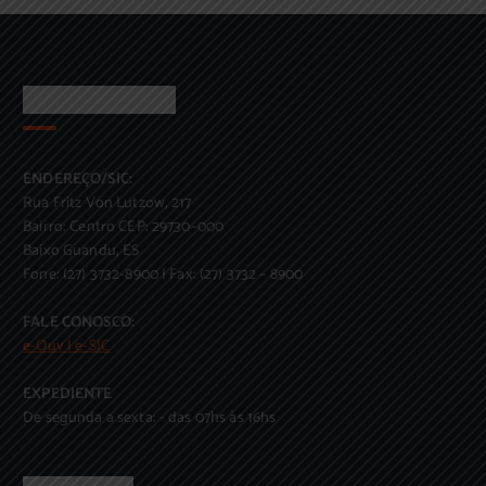
ATENDIMENTO
ENDEREÇO/SIC:
Rua Fritz Von Lutzow, 217
Bairro: Centro CEP: 29730–000
Baixo Guandu, ES
Fone: (27) 3732-8900 | Fax: (27) 3732 – 8900
FALE CONOSCO:
e-Ouv | e-SIC
EXPEDIENTE
De segunda a sexta: - das 07hs às 16hs