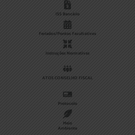
ISS Bancário
Feriados/Pontos Facultativos
Instruções Normativas
ATOS CONSELHO FISCAL
Protocolo
Meio
Ambiente