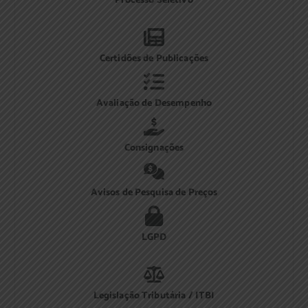
Processo Seletivo
Certidões de Publicações
Avaliação de Desempenho
Consignações
Avisos de Pesquisa de Preços
LGPD
Legislação Tributária / ITBI