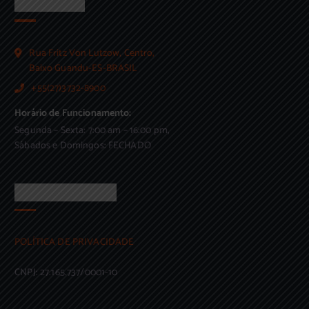
ENDEREÇO
Rua Fritz Von Lutzow, Centro,
Baixo Guandu-ES-BRASIL
+55(27)3732-8900
Horário de Funcionamento:
Segunda – Sexta: 7:00 am – 16:00 pm,
Sábados e Domingos: FECHADO
BAIXO GUANDU
POLÍTICA DE PRIVACIDADE
CNPJ: 27.165.737/0001-10