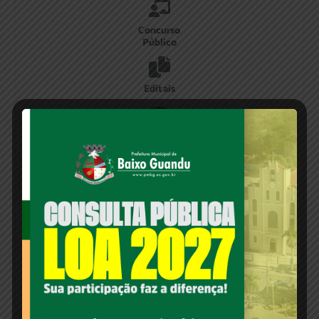
Concurso
Público
Editais
Educação
Serviços
Nota Fiscal – NFse
Legislação On-Line